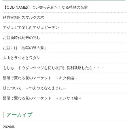
【ODD NAMES】つい突っ込みたくなる植物の名前
鉄血宰相ビスマルクの木
アジュガで楽しむアジュガーデン
お盆新時代到来の兆し
お盆には「地獄の釜の蓋」
大山とラジオとワタシ
もしも、ドウダンツツジを切り枝用に営利栽培したら・・・
酷暑で変わる花のマーケット ～キク科編～
杖について ～つえつえなるままに～
酷暑で変わる花のマーケット ～アジサイ編～
アーカイブ
2026年