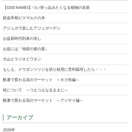
【ODD NAMES】つい突っ込みたくなる植物の名前
鉄血宰相ビスマルクの木
アジュガで楽しむアジュガーデン
お盆新時代到来の兆し
お盆には「地獄の釜の蓋」
大山とラジオとワタシ
もしも、ドウダンツツジを切り枝用に営利栽培したら・・・
酷暑で変わる花のマーケット ～キク科編～
杖について ～つえつえなるままに～
酷暑で変わる花のマーケット ～アジサイ編～
アーカイブ
2026年