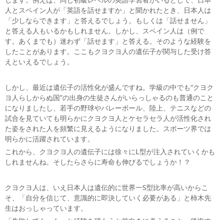
人とスペイン人が「英語を話せますか」と聞かれたとき、日本人は
「少しならできます」と答えるでしょう。もしくは「話せません」
と答える人もいるかもしれません。しかし、スペイン人は（例で
す。あくまでも）迷わず「話せます」と答える。そのような経験を
したことがあります。ここもクヨクヨ人の遺伝子が関与した受け答
えといえるでしょう。
しかし、最近は遺伝子の活性化が盛んですね。学級の中でも“クヨク
ヨ人らしからぬ国”の出身の生徒さんがいらっしゃるのも普通のこと
になりましたし、若手の野球やバレーボール、陸上、テニスなどの
試合を見ていても明らかにクヨクヨ人とケセラセラ人が活性化され
た姿をされた人を頻繁に見えるようになりました。スポーツ界では
明らかに活躍されています。
これから、クヨクヨ人の遺伝子には徐々にL型が注入されていくかも
しれませんね。そしたらさらに寿命も伸びるでしょうか！？
クヨクヨ人は、いえ日本人は遺伝的に世界一S型比率が高いからこ
そ、「自分を信じて、意識的に即決していく必要がある」と柿木先
生はおっしゃっています。