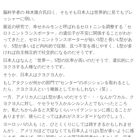
脳科学者の 柿木隆介氏曰く、そもそも日本人は世界的に見てもプレ
ッシャーに弱い。
最近の研究で、幸せホルモンと呼ばれるセロトニンを調整する「セ
ロトニントランスポーター」の遺伝子が不安に関係することがわか
ってきたと。セロトニントランスポーターが短いS型と長いL型があ
り、S型が多いほど内向的で従順、且つ不安を感じやすく、L型が多
ければ自主独立的で社交的になるのだそうです。
日本人はなんと「世界一」S型の比率が高いのだそうで、遺伝的にク
ヨクヨする人種なのだそうです。
そうか、日本人はクヨクヨ人か。
もしアタクシが何かの部門で“センター”のポジションを取れるとし
たら、クヨクヨ人という種族としてかもしれない（笑）。
一方、アメリカ人にはL型が多いのだそうで・・・なんかワカル。ク
ヨクヨ人に対し、ケセラセラ人かルンルン人とでもいったところ
か。私たちからみると大変なくらいハイテンションに感じることが
ありますが、彼らにとってはあれがスタンダードなのでしょう。
ヨーロッパの人も（と、ひとくくりにしては雑すぎるかもしれませ
んが）、アメリカほどではなくても日本人よりはL型が多いように感
じます。例えば、同じ初級レベルの英語学習者がいるとして、日本