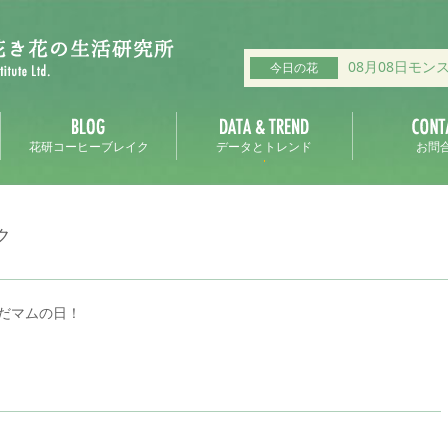
08月08日モン
今日の花
花研コーヒーブレイク
データとトレンド
お問
ク
だマムの日！