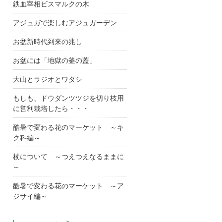
鉄血宰相ビスマルクの木
アジュガで楽しむアジュガーデン
お盆新時代到来の兆し
お盆には「地獄の釜の蓋」
大山とラジオとワタシ
もしも、ドウダンツツジを切り枝用
に営利栽培したら・・・
酷暑で変わる花のマーケット ～キ
ク科編～
杖について ～つえつえなるままに
～
酷暑で変わる花のマーケット ～ア
ジサイ編～