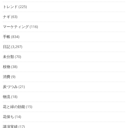
トレンド
(225)
ナギ
(63)
マーケティング
(116)
手帳
(834)
日記
(3,297)
未分類
(70)
枝物
(38)
消費
(9)
炭づつみ
(21)
物流
(18)
花と緑の効能
(15)
花保ち
(14)
講演実績
(17)