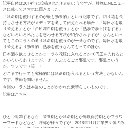
記事自体は2014年に投稿されたもののようですが、昨晩LINEニュー
スに載ってスマホに届きました。
「延命剤を使用するのが最も効果的」という記事です。切り花を長
持ちさせる方法がメディアを通して伝えられる場合、「毎日水を取
り替える」とか「台所漂白剤を使う」とか「熱湯で湯上げをする」
などいろいろ私たちを惑わせる方法が紹介されますが、なんといっ
てもこのコラムの通り延命剤を使うのが一番なのです。毎日水を取
り替えるより効果的、熱湯を使うなんてもってのほか。
日本酒を飲ませるとかコーラを花瓶に入れるとか10円玉を入れると
かいろいろありますが、ぜーんぶまるごと邪道です。邪道という
か、ウソです（笑）！
どこまで行っても究極的には延命剤を入れるという方法しかないん
です。季節を問いません。
今回のコラムは本当のことがかかれた素晴らしいものです。
記事はこちら
ひとつ追加するなら、栄養剤とか延命剤とか鮮度保持剤とかフラワ
ーフードなどなど、呼称が様々ですが、2013年11月に業界団体のみ