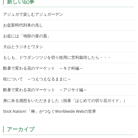
新しい記事
アジュガで楽しむアジュガーデン
お盆新時代到来の兆し
お盆には「地獄の釜の蓋」
大山とラジオとワタシ
もしも、ドウダンツツジを切り枝用に営利栽培したら・・・
酷暑で変わる花のマーケット ～キク科編～
杖について ～つえつえなるままに～
酷暑で変わる花のマーケット ～アジサイ編～
身に余る感想をいただきました（拙著「はじめての切り花ガイド」）
Stick Nation! 「棒」がつなぐWorldwide Webの世界
アーカイブ