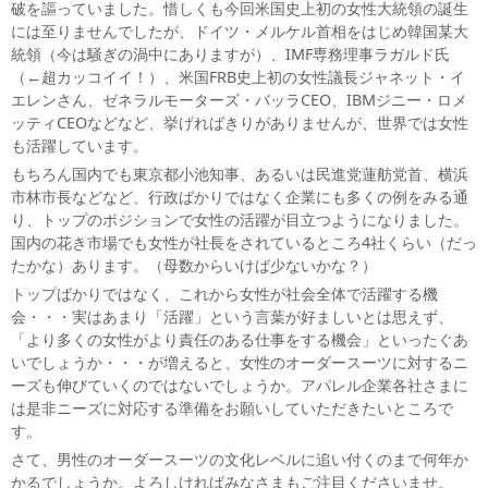
破を謳っていました。惜しくも今回米国史上初の女性大統領の誕生
には至りませんでしたが、ドイツ・メルケル首相をはじめ韓国某大
統領（今は騒ぎの渦中にありますが）、IMF専務理事ラガルド氏
（←超カッコイイ！）、米国FRB史上初の女性議長ジャネット・イ
エレンさん、ゼネラルモーターズ・バッラCEO、IBMジニー・ロメ
ッティCEOなどなど、挙げればきりがありませんが、世界では女性
も活躍しています。
もちろん国内でも東京都小池知事、あるいは民進党蓮舫党首、横浜
市林市長などなど、行政ばかりではなく企業にも多くの例をみる通
り、トップのポジションで女性の活躍が目立つようになりました。
国内の花き市場でも女性が社長をされているところ4社くらい（だっ
たかな）あります。（母数からいけば少ないかな？）
トップばかりではなく、これから女性が社会全体で活躍する機
会・・・実はあまり「活躍」という言葉が好ましいとは思えず、
「より多くの女性がより責任のある仕事をする機会」といったぐあ
いでしょうか・・・が増えると、女性のオーダースーツに対するニ
ーズも伸びていくのではないでしょうか。アパレル企業各社さまに
は是非ニーズに対応する準備をお願いしていただきたいところで
す。
さて、男性のオーダースーツの文化レベルに追い付くのまで何年か
かるでしょうか。よろしければみなさまもご注目くださいませ。