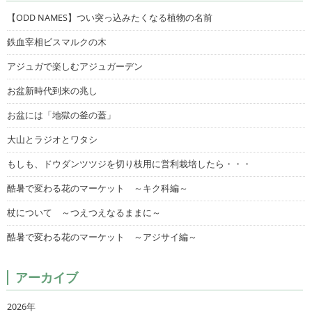
【ODD NAMES】つい突っ込みたくなる植物の名前
鉄血宰相ビスマルクの木
アジュガで楽しむアジュガーデン
お盆新時代到来の兆し
お盆には「地獄の釜の蓋」
大山とラジオとワタシ
もしも、ドウダンツツジを切り枝用に営利栽培したら・・・
酷暑で変わる花のマーケット ～キク科編～
杖について ～つえつえなるままに～
酷暑で変わる花のマーケット ～アジサイ編～
アーカイブ
2026年