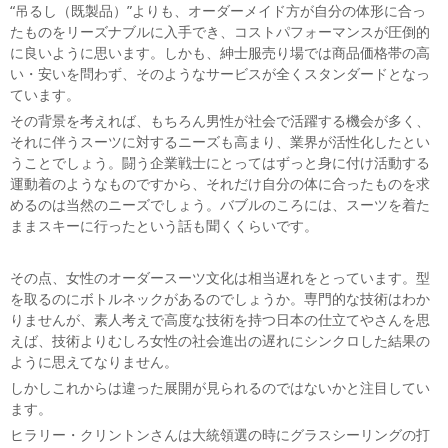
“吊るし（既製品）”よりも、オーダーメイド方が自分の体形に合っ
たものをリーズナブルに入手でき、コストパフォーマンスが圧倒的
に良いように思います。しかも、紳士服売り場では商品価格帯の高
い・安いを問わず、そのようなサービスが全くスタンダードとなっ
ています。
その背景を考えれば、もちろん男性が社会で活躍する機会が多く、
それに伴うスーツに対するニーズも高まり、業界が活性化したとい
うことでしょう。闘う企業戦士にとってはずっと身に付け活動する
運動着のようなものですから、それだけ自分の体に合ったものを求
めるのは当然のニーズでしょう。バブルのころには、スーツを着た
ままスキーに行ったという話も聞くくらいです。
その点、女性のオーダースーツ文化は相当遅れをとっています。型
を取るのにボトルネックがあるのでしょうか。専門的な技術はわか
りませんが、素人考えで高度な技術を持つ日本の仕立てやさんを思
えば、技術よりむしろ女性の社会進出の遅れにシンクロした結果の
ように思えてなりません。
しかしこれからは違った展開が見られるのではないかと注目してい
ます。
ヒラリー・クリントンさんは大統領選の時にグラスシーリングの打