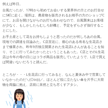
例えば昨日。
台風だったが、17時から初めてお会いする業界外の方とのお打合せ
にS町に赴く。場所は、農産物を販売されるお相手の方のショップC
にて。お店を開けながらのお打ち合わせなので、台風襲来はお客様
が少なく、もしかしたらむしろ好機と、予定をずらさず強行するこ
とにした。
お手土産として花をお持ちしようと思ったのだが何しろあの台風。
現地での調達を目論みた。C店至近に、都心のある有名な生花店さ
まで修業され、昨年9月独立開業された生花店Lさんがあることを知
り、そこに行ってみたかったということもあった。C店とそのL生花
店は今年の母の日にはコラボ商品を販売していたようで、L店で買え
ば間違いないだろうと踏んだ。
ところが・・・L生花店に行ってみると、なんと夏休み中で営業して
いなかったのだ＼(◎o◎)／。ほとんど役に立たない傘を片手に大荷
物を両脇に抱え、店前に呆然と立ち尽くすアタシ。