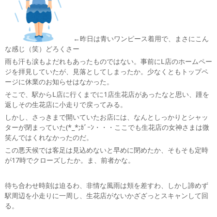
←昨日は青いワンピース着用で、まさにこん
な感じ（笑）どろくさー
雨も汗も涙もよだれもあったものではない。事前にL店のホームペー
ジを拝見していたが、見落としてしまったか。少なくともトップペ
ージに休業のお知らせはなかった。
そこで、駅からL店に行くまでに1店生花店があったなと思い、踵を
返しその生花店に小走りで戻ってみる。
しかし、さっきまで開いていたお店には、なんとしっかりとシャッ
ターが閉まっていた(*_*;ｶﾞｰﾝ・・・ここでも生花店の女神さまは微
笑んではくれなかったのだ。
この悪天候では客足は見込めないと早めに閉めたか、そもそも定時
が17時でクローズしたか。ま、前者かな。
待ち合わせ時刻は迫るわ、非情な風雨は頬を差すわ、しかし諦めず
駅周辺を小走りに一周し、生花店がないかざざっとスキャンして回
る。