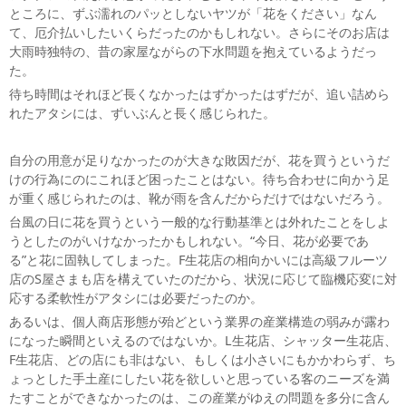
ところに、ずぶ濡れのパッとしないヤツが「花をください」なん
て、厄介払いしたいくらだったのかもしれない。さらにそのお店は
大雨時独特の、昔の家屋ながらの下水問題を抱えているようだっ
た。
待ち時間はそれほど長くなかったはずかったはずだが、追い詰めら
れたアタシには、ずいぶんと長く感じられた。
自分の用意が足りなかったのが大きな敗因だが、花を買うというだ
けの行為にのにこれほど困ったことはない。待ち合わせに向かう足
が重く感じられたのは、靴が雨を含んだからだけではないだろう。
台風の日に花を買うという一般的な行動基準とは外れたことをしよ
うとしたのがいけなかったかもしれない。“今日、花が必要であ
る”と花に固執してしまった。F生花店の相向かいには高級フルーツ
店のS屋さまも店を構えていたのだから、状況に応じて臨機応変に対
応する柔軟性がアタシには必要だったのか。
あるいは、個人商店形態が殆どという業界の産業構造の弱みが露わ
になった瞬間といえるのではないか。L生花店、シャッター生花店、
F生花店、どの店にも非はない、もしくは小さいにもかかわらず、ち
ょっとした手土産にしたい花を欲しいと思っている客のニーズを満
たすことができなかったのは、この産業がゆえの問題を多分に含ん