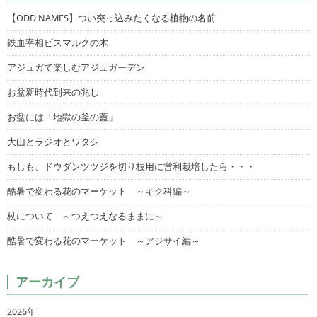
【ODD NAMES】つい突っ込みたくなる植物の名前
鉄血宰相ビスマルクの木
アジュガで楽しむアジュガーデン
お盆新時代到来の兆し
お盆には「地獄の釜の蓋」
大山とラジオとワタシ
もしも、ドウダンツツジを切り枝用に営利栽培したら・・・
酷暑で変わる花のマーケット ～キク科編～
杖について ～つえつえなるままに～
酷暑で変わる花のマーケット ～アジサイ編～
アーカイブ
2026年