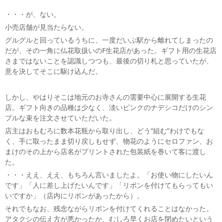
・・・が、ない。
小売店舗が見当たらない。
グルグルと回っているうちに、一度だいぶ駅から離れてしまったの
だが、その一角に仏花取扱いのF生花店があった。ギフト用の生花店
さまではないことを認識しつつも、最後の切り札と思っていたが、
意を決してそこに駆け込んだ。
しかし、やはりそこは地元のお寺さんの需要中心に展開する生花
店。ギフト向きの品種は少なく、淡いピンクのナデシコだけのシン
プルな束を注文させていただいた。
店主はおもむろに数本花瓶から取り出し、どう“組む”わけでもな
く、手に取ったまま切り戻しもせず、物花のようにセロファン、お
まけのその上から店名がプリントされた包装紙を巻いて客に渡し
た。
・・・ええ、ええ、もちろん言いましたよ。「お使い物にしたいん
です」「人に差し上げたいんです」「リボンを付けてもらってもい
いですか」（店内にリボンがあったから）。
それでもなお、残念ながらリボンを付けてくれることはなかった。
アタクシの伝え方が悪かったか、むしろ早くお店を閉めたいという