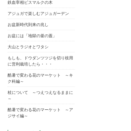
鉄血宰相ビスマルクの木
アジュガで楽しむアジュガーデン
お盆新時代到来の兆し
お盆には「地獄の釜の蓋」
大山とラジオとワタシ
もしも、ドウダンツツジを切り枝用
に営利栽培したら・・・
酷暑で変わる花のマーケット ～キ
ク科編～
杖について ～つえつえなるままに
～
酷暑で変わる花のマーケット ～ア
ジサイ編～