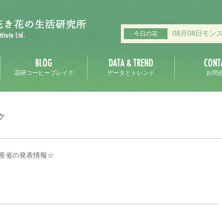
08月08日モン
今日の花
花研コーヒーブレイク
データとトレンド
お問
ク
産省の発表情報☆