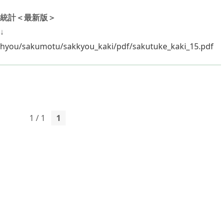
統計＜最新版＞
↓
ouhyou/sakumotu/sakkyou_kaki/pdf/sakutuke_kaki_15.pdf
1 / 1
1