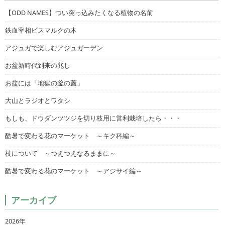
【ODD NAMES】つい突っ込みたくなる植物の名前
鉄血宰相ビスマルクの木
アジュガで楽しむアジュガーデン
お盆新時代到来の兆し
お盆には「地獄の釜の蓋」
大山とラジオとワタシ
もしも、ドウダンツツジを切り枝用に営利栽培したら・・・
酷暑で変わる花のマーケット ～キク科編～
杖について ～つえつえなるままに～
酷暑で変わる花のマーケット ～アジサイ編～
アーカイブ
2026年