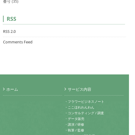
香り
(35)
RSS
RSS 2.0
Comments Feed
ホーム
サービス内容
・フラワービジネスノート
・ここほれわんわん
・コンサルティング / 調査
・データ販売
・講演 / 研修
・執筆 / 監修