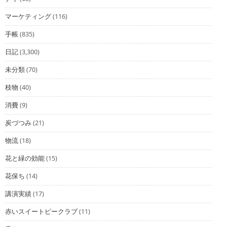
マーケティング
(116)
手帳
(835)
日記
(3,300)
未分類
(70)
枝物
(40)
消費
(9)
炭づつみ
(21)
物流
(18)
花と緑の効能
(15)
花保ち
(14)
講演実績
(17)
赤いスイートピークラブ
(11)