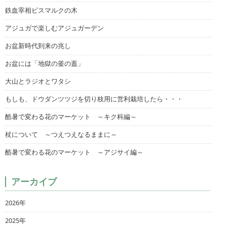
鉄血宰相ビスマルクの木
アジュガで楽しむアジュガーデン
お盆新時代到来の兆し
お盆には「地獄の釜の蓋」
大山とラジオとワタシ
もしも、ドウダンツツジを切り枝用に営利栽培したら・・・
酷暑で変わる花のマーケット ～キク科編～
杖について ～つえつえなるままに～
酷暑で変わる花のマーケット ～アジサイ編～
アーカイブ
2026年
2025年