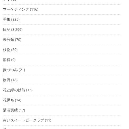
マーケティング
(116)
手帳
(835)
日記
(3,299)
未分類
(70)
枝物
(39)
消費
(9)
炭づつみ
(21)
物流
(18)
花と緑の効能
(15)
花保ち
(14)
講演実績
(17)
赤いスイートピークラブ
(11)