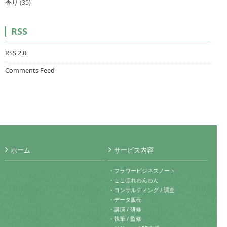
香り
(35)
RSS
RSS 2.0
Comments Feed
ホーム
サービス内容
・フラワービジネスノート
・ここほれわんわん
・コンサルティング / 調査
・データ販売
・講演 / 研修
・執筆 / 監修