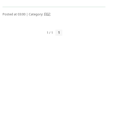
Posted at 03:00 | Category:
日記
1 / 1
1