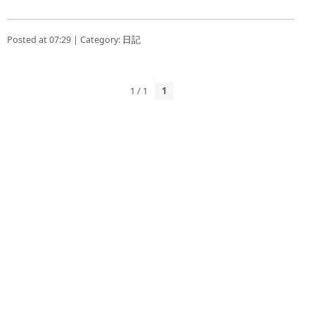
Posted at 07:29 | Category:
日記
1 / 1
1