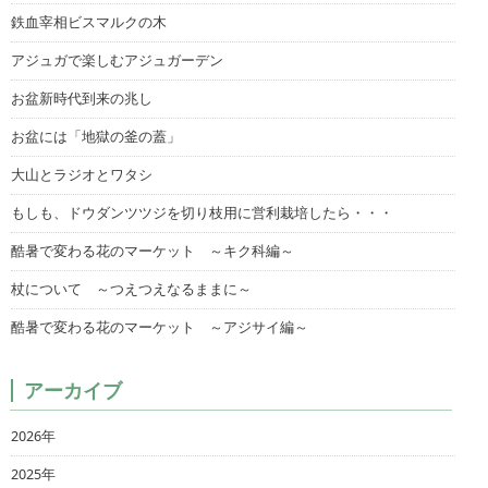
鉄血宰相ビスマルクの木
アジュガで楽しむアジュガーデン
お盆新時代到来の兆し
お盆には「地獄の釜の蓋」
大山とラジオとワタシ
もしも、ドウダンツツジを切り枝用に営利栽培したら・・・
酷暑で変わる花のマーケット ～キク科編～
杖について ～つえつえなるままに～
酷暑で変わる花のマーケット ～アジサイ編～
アーカイブ
2026年
2025年