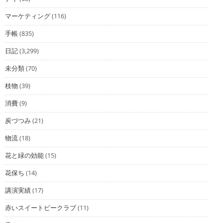
マーケティング
(116)
手帳
(835)
日記
(3,299)
未分類
(70)
枝物
(39)
消費
(9)
炭づつみ
(21)
物流
(18)
花と緑の効能
(15)
花保ち
(14)
講演実績
(17)
赤いスイートピークラブ
(11)