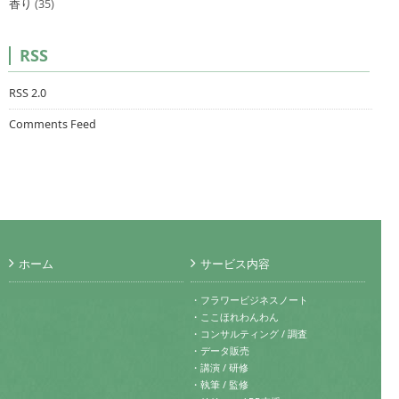
香り
(35)
RSS
RSS 2.0
Comments Feed
ホーム
サービス内容
・フラワービジネスノート
・ここほれわんわん
・コンサルティング / 調査
・データ販売
・講演 / 研修
・執筆 / 監修