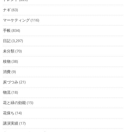
ナギ
(63)
マーケティング
(116)
手帳
(834)
日記
(3,297)
未分類
(70)
枝物
(38)
消費
(9)
炭づつみ
(21)
物流
(18)
花と緑の効能
(15)
花保ち
(14)
講演実績
(17)