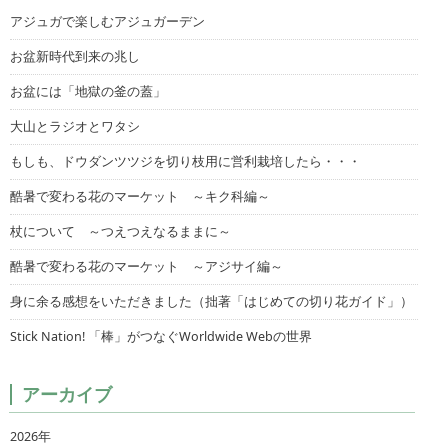
アジュガで楽しむアジュガーデン
お盆新時代到来の兆し
お盆には「地獄の釜の蓋」
大山とラジオとワタシ
もしも、ドウダンツツジを切り枝用に営利栽培したら・・・
酷暑で変わる花のマーケット ～キク科編～
杖について ～つえつえなるままに～
酷暑で変わる花のマーケット ～アジサイ編～
身に余る感想をいただきました（拙著「はじめての切り花ガイド」）
Stick Nation! 「棒」がつなぐWorldwide Webの世界
アーカイブ
2026年