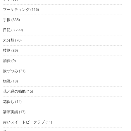
マーケティング
(116)
手帳
(835)
日記
(3,299)
未分類
(70)
枝物
(39)
消費
(9)
炭づつみ
(21)
物流
(18)
花と緑の効能
(15)
花保ち
(14)
講演実績
(17)
赤いスイートピークラブ
(11)