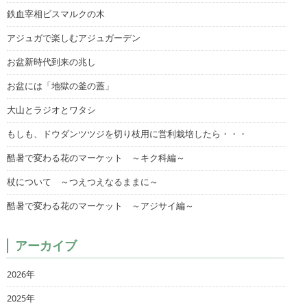
鉄血宰相ビスマルクの木
アジュガで楽しむアジュガーデン
お盆新時代到来の兆し
お盆には「地獄の釜の蓋」
大山とラジオとワタシ
もしも、ドウダンツツジを切り枝用に営利栽培したら・・・
酷暑で変わる花のマーケット ～キク科編～
杖について ～つえつえなるままに～
酷暑で変わる花のマーケット ～アジサイ編～
アーカイブ
2026年
2025年