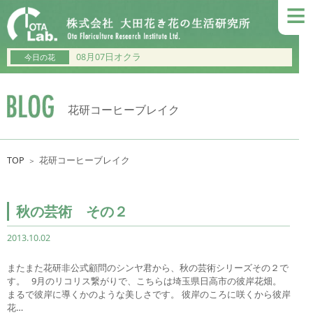
≡
08月07日オクラ
今日の花
花研コーヒーブレイク
TOP
花研コーヒーブレイク
＞
秋の芸術 その２
2013.10.02
またまた花研非公式顧問のシンヤ君から、秋の芸術シリーズその２で
す。 9月のリコリス繋がりで、こちらは埼玉県日高市の彼岸花畑。
まるで彼岸に導くかのような美しさです。 彼岸のころに咲くから彼岸
花…