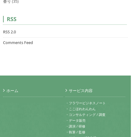
香り
(35)
RSS
RSS 2.0
Comments Feed
ホーム
サービス内容
・フラワービジネスノート
・ここほれわんわん
・コンサルティング / 調査
・データ販売
・講演 / 研修
・執筆 / 監修