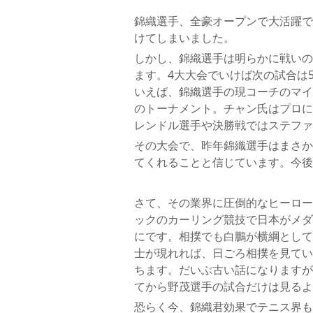
錦織選手、全豪オープンで大活躍で
けてしまいました。
しかし、錦織選手は明らかに戦いの
ます。4大大会でいけば次の試合は
いえば、錦織選手の現コーチのマイ
のトーナメント。チャン氏はプロに
レンドル選手や決勝戦ではステファ
その大会で、昨年錦織選手はまさか
てくれることと信じています。今後
さて、その業界に圧倒的なヒーロー
ックのカーリング競技で日本がメダ
にです。相撲でも白鵬が横綱として
士が現れれば、日ごろ相撲を見てい
ちます。だいぶ古い話になりますが
てから野茂選手の試合だけは見るよ
恐らく今、錦織君効果でテニス界も