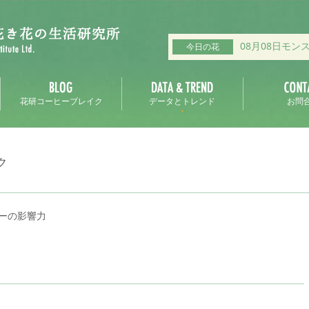
08月08日モン
今日の花
花研コーヒーブレイク
データとトレンド
お問
ク
ーの影響力