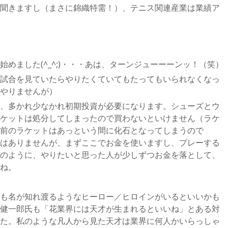
聞きますし（まさに錦織特需！）、テニス関連産業は業績ア
めました(^_^;)・・・あは、ターンジューーーンッ！（笑）
試合を見ていたらやりたくていてもたってもいられなくなっ
やりませんが）
、多かれ少なかれ初期投資が必要になります。シューズとウ
ケットは処分してしまったので買わないといけません（ラケ
前のラケットはあっという間に化石となってしまうので
はありませんが、まずここでお金を使いますし、プレーする
のように、やりたいと思った人が少しずつお金を落として、
ね。
も名が知れ渡るようなヒーロー／ヒロインがいるといいかも
健一郎氏も「花業界には天才が生まれるといいね」とある対
た。私のような凡人から見た天才は業界に何人かいらっしゃ