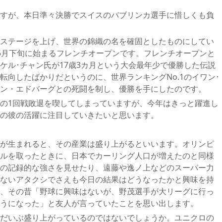
すが、本日準々決勝でスイスのバブリンカ選手に惜しくも負
ステージを上げ、世界の錦織の名を確固としたものにしてい
5月下旬に始まるフレンチオープンです。フレンチオープンと
ケル･チャン氏が17歳3カ月という大会最年少で優勝した伝説
転向したばかりだというのに、世界ランキングNo.1のイワン･
ン・エドバーグとの死闘を制し、優勝を手にしたのです。
の1回戦敗退を喫してしまっていますが、今年はきっと躍進し
の彼の活躍に注目していきたいと思います。
が生まれると、その産業は盛り上がるといいます。オリンピ
ルを取ったときに、日本でカーリング人口が増えたのと同様
の記録的な強さを見せたり、遠藤や逸ノ上などのスーパー力
ないアタクシでさえも今日の結果はどうなったかと興味を持
、その昔「野球に興味はないが、野茂選手が大リーグに行っ
うになった」と友人が言っていたことを思い出します。
だいぶ盛り上がっているのではないでしょうか。ユニクロの