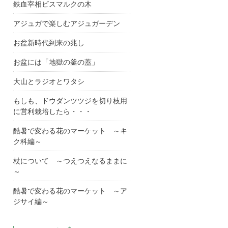
鉄血宰相ビスマルクの木
アジュガで楽しむアジュガーデン
お盆新時代到来の兆し
お盆には「地獄の釜の蓋」
大山とラジオとワタシ
もしも、ドウダンツツジを切り枝用
に営利栽培したら・・・
酷暑で変わる花のマーケット ～キ
ク科編～
杖について ～つえつえなるままに
～
酷暑で変わる花のマーケット ～ア
ジサイ編～