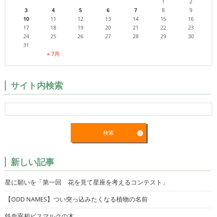
1
2
3
4
5
6
7
8
9
10
11
12
13
14
15
16
17
18
19
20
21
22
23
24
25
26
27
28
29
30
31
« 7月
サイト内検索
新しい記事
星に願いを「第一回 花を見て星座を考えるコンテスト」
【ODD NAMES】つい突っ込みたくなる植物の名前
鉄血宰相ビスマルクの木