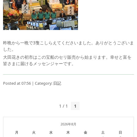
昨晩から一晩で3隻こしらえてくださいました。ありがとうございま
した。
大田花きの初市はこの宝船のセリ販売から始まります。幸せと富を
皆さまに届けるメッセンジャーです。
Posted at 07:56 | Category:
日記
1 / 1
1
2026年8月
月
火
水
木
金
土
日