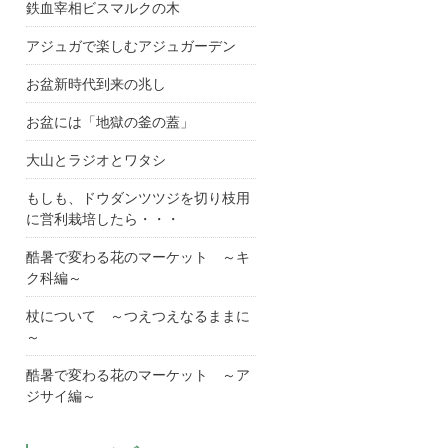
鉄血宰相ビスマルクの木
アジュガで楽しむアジュガーデン
お盆新時代到来の兆し
お盆には「地獄の釜の蓋」
大山とラジオとワタシ
もしも、ドウダンツツジを切り枝用
に営利栽培したら・・・
酷暑で変わる花のマーケット ～キ
ク科編～
杖について ～つえつえなるままに
～
酷暑で変わる花のマーケット ～ア
ジサイ編～