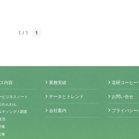
1 / 1
1
ス内容
業務実績
花研コーヒー
データとトレンド
お問い合せ
ービジネスノート
れわんわん
会社案内
プライバシー
ティング / 調査
販売
研修
監修