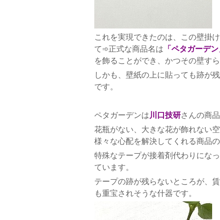
これを実現できたのは、この壁掛け
て➾正式な商品名は
「ペタガーデン
を飾ることができ、かつその壁すら
しかも、壁紙の上に貼っても跡が残
です。
ペタガーデンは
川口技研
さんの商品
花瓶がない、大きな花が飾れない空
様々な心配を解決してくれる商品の
特殊なテープが接着剤代わりになっ
ています。
テープの跡が残らないところが、賃
も重宝されそうな什器です。