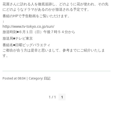
花屋さんに訪れる人を徹底追跡し、どのように花が使われ、その先
にどのようなドラマがあるのかが放送される予定です。
番組のHPで予告動画をご覧いただけます。
↓
http://www.tv-tokyo.co.jp/sun/
放送時刻■６月１日（日）午後７時５４分から
放送局■テレビ東京
番組名■日曜ビッグバラエティ
ご都合が合う方は是非と思いまして、参考までにご紹介いたしま
す。
Posted at 08:04 | Category:
日記
1 / 1
1