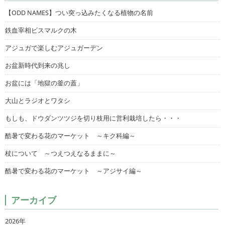
【ODD NAMES】つい突っ込みたくなる植物の名前
鉄血宰相ビスマルクの木
アジュガで楽しむアジュガーデン
お盆新時代到来の兆し
お盆には「地獄の釜の蓋」
大山とラジオとワタシ
もしも、ドウダンツツジを切り枝用に営利栽培したら・・・
酷暑で変わる花のマーケット ～キク科編～
杖について ～つえつえなるままに～
酷暑で変わる花のマーケット ～アジサイ編～
アーカイブ
2026年