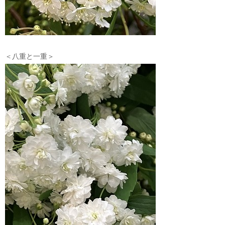
＜八重と一重＞