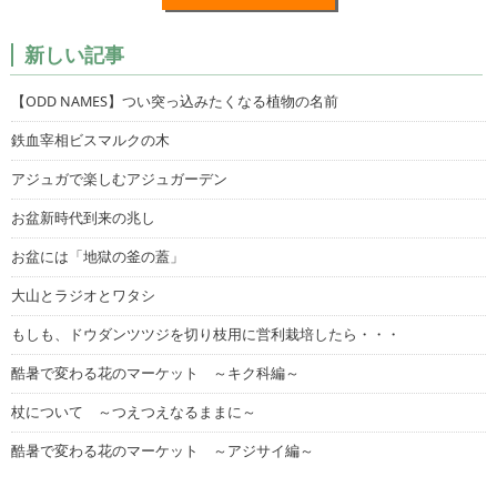
新しい記事
【ODD NAMES】つい突っ込みたくなる植物の名前
鉄血宰相ビスマルクの木
アジュガで楽しむアジュガーデン
お盆新時代到来の兆し
お盆には「地獄の釜の蓋」
大山とラジオとワタシ
もしも、ドウダンツツジを切り枝用に営利栽培したら・・・
酷暑で変わる花のマーケット ～キク科編～
杖について ～つえつえなるままに～
酷暑で変わる花のマーケット ～アジサイ編～