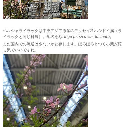
ペルシャライラックは中央アジア原産のモクセイ科ハシドイ属（ラ
イラックと同じ科属）。学名を
Syringa persica var. lacinata
。
まだ国内での流通は少ないかと存じます。ぽろぽろとつく小葉が涼
し気でいいですね。