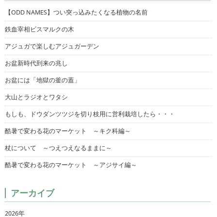
【ODD NAMES】つい突っ込みたくなる植物の名前
鉄血宰相ビスマルクの木
アジュガで楽しむアジュガーデン
お盆新時代到来の兆し
お盆には「地獄の釜の蓋」
大山とラジオとワタシ
もしも、ドウダンツツジを切り枝用に営利栽培したら・・・
酷暑で変わる花のマーケット ～キク科編～
杖について ～つえつえなるままに～
酷暑で変わる花のマーケット ～アジサイ編～
アーカイブ
2026年