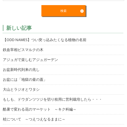
新しい記事
【ODD NAMES】つい突っ込みたくなる植物の名前
鉄血宰相ビスマルクの木
アジュガで楽しむアジュガーデン
お盆新時代到来の兆し
お盆には「地獄の釜の蓋」
大山とラジオとワタシ
もしも、ドウダンツツジを切り枝用に営利栽培したら・・・
酷暑で変わる花のマーケット ～キク科編～
杖について ～つえつえなるままに～