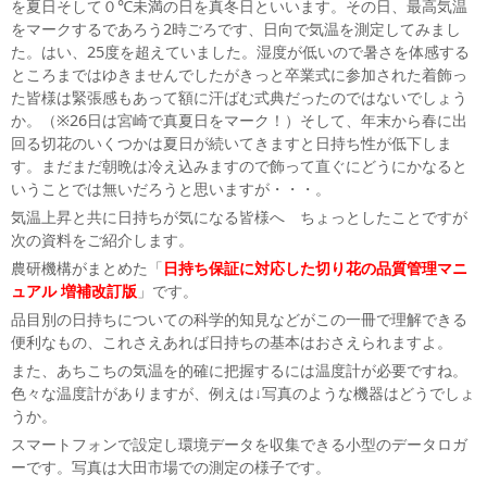
を夏日そして０℃未満の日を真冬日といいます。その日、最高気温
をマークするであろう2時ごろです、日向で気温を測定してみまし
た。はい、25度を超えていました。湿度が低いので暑さを体感する
ところまではゆきませんでしたがきっと卒業式に参加された着飾っ
た皆様は緊張感もあって額に汗ばむ式典だったのではないでしょう
か。（※26日は宮崎で真夏日をマーク！）そして、年末から春に出
回る切花のいくつかは夏日が続いてきますと日持ち性が低下しま
す。まだまだ朝晩は冷え込みますので飾って直ぐにどうにかなると
いうことでは無いだろうと思いますが・・・。
気温上昇と共に日持ちが気になる皆様へ ちょっとしたことですが
次の資料をご紹介します。
農研機構がまとめた「
日持ち保証に対応した切り花の品質管理マニ
ュアル 増補改訂版
」です。
品目別の日持ちについての科学的知見などがこの一冊で理解できる
便利なもの、これさえあれば日持ちの基本はおさえられますよ。
また、あちこちの気温を的確に把握するには温度計が必要ですね。
色々な温度計がありますが、例えは↓写真のような機器はどうでしょ
うか。
スマートフォンで設定し環境データを収集できる小型のデータロガ
ーです。写真は大田市場での測定の様子です。