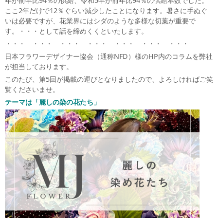
年が前年比94％の供給、令和5年が前年比94％の供給本数でした。
ここ2年だけで12％ぐらい減少したことになります。暑さに手ぬぐ
いは必要ですが、花業界にはシダのような多様な切葉が重要で
す。・・・として話を締めくくといたします。
・・・ ・・・ ・・・ ・・・ ・・・ ・・・ ・・・
日本フラワーデザイナー協会（通称NFD）様のHP内のコラムを弊社
が担当しております。
このたび、第5回が掲載の運びとなりましたので、よろしければご笑
覧くださいませ。
テーマは「麗しの染の花たち」