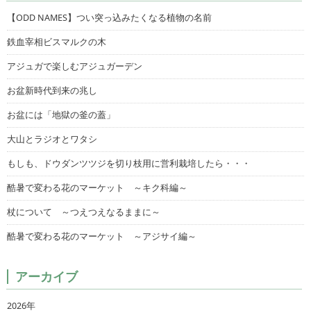
【ODD NAMES】つい突っ込みたくなる植物の名前
鉄血宰相ビスマルクの木
アジュガで楽しむアジュガーデン
お盆新時代到来の兆し
お盆には「地獄の釜の蓋」
大山とラジオとワタシ
もしも、ドウダンツツジを切り枝用に営利栽培したら・・・
酷暑で変わる花のマーケット ～キク科編～
杖について ～つえつえなるままに～
酷暑で変わる花のマーケット ～アジサイ編～
アーカイブ
2026年