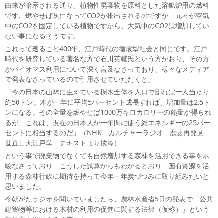
由来が暗示される通り、植物性廃棄物を原料とした溶鉱炉用の燃料
です。燃やせば灰になってCO2が排出されるのですが、元々が空気
中のCO2を固定している植物ですから、大気中のCO2は増加してい
ない事になるそうです。
これって遡ること400年、江戸時代の循環型社会と同じです。江戸
時代を研究している著名な方で石川英輔氏という方がおり、その方
がバイオマス利用について深く言及なさっており、様々なメディア
で発表なさっているので引用させていただくと、
「今の日本の山林に生えている樹木全体を人口で割れば一人当たり
約50トン。木が一年に平均5パーセント成長すれば、増加量は2.5ト
ンになる。その全量を燃やせば1000万キロカロリーの熱量が得られ
るが、これは、現在の日本人が一年間に使う総エネルギーの25パー
セントに相当するのだ」（NHK カルチャーラジオ 歴史再発見
世直し大江戸学 テキストより抜粋）
という事で廃棄物でなくても自然増加する森林を活用できる事を示
唆なさっており、こうした試算からもわかるとおり、国有資源を活
用する森林行政に期待を持って今年一年炭づつみに取り組みたいと
思いました。
今朝がたラジオを聞いていましたら、農林水産省5日の発表で「公共
建築物等における木材の利用の促進に関する法律（仮称）」という