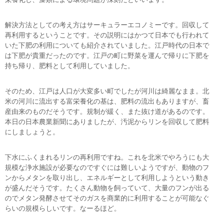
解決方法としての考え方はサーキュラーエコノミーです。回収して
再利用するということです。その説明にはかつて日本でも行われて
いた下肥の利用についても紹介されていました。江戸時代の日本で
は下肥が貴重だったのです。江戸の町に野菜を運んで帰りに下肥を
持ち帰り、肥料として利用していました。
そのため、江戸は人口が大変多い町でしたが河川は綺麗なまま。北
米の河川に流出する富栄養化の基は、肥料の流出もありますが、畜
産由来のものだそうです。規制が緩く、また抜け道があるのです。
本日の日本農業新聞にありましたが、汚泥からリンを回収して肥料
にしましょうと。
下水にふくまれるリンの再利用ですね。これを北米でやろうにも大
規模な浄水施設が必要なのですぐには難しいようですが、動物のフ
ンからメタンを取り出し、エネルギーとして利用しようという動き
が盛んだそうです。たくさん動物を飼っていて、大量のフンが出る
のでメタン発酵させてそのガスを商業的に利用することが可能なぐ
らいの規模らしいです。なーるほど。