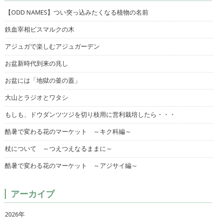
【ODD NAMES】つい突っ込みたくなる植物の名前
鉄血宰相ビスマルクの木
アジュガで楽しむアジュガーデン
お盆新時代到来の兆し
お盆には「地獄の釜の蓋」
大山とラジオとワタシ
もしも、ドウダンツツジを切り枝用に営利栽培したら・・・
酷暑で変わる花のマーケット ～キク科編～
杖について ～つえつえなるままに～
酷暑で変わる花のマーケット ～アジサイ編～
アーカイブ
2026年