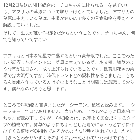
12月2日放送のNHK総合の「チコちゃんに叱られる」を見ていた
ら、アフリカの草原について取り上げられていました。アフリカの
草原に生えている草は、生長が速いので多くの草食動物を養えると
解説していました。
そして、生長が速いC4植物だからということです。チコちゃん、何
でも知っていてすごい！
アフリカと日本を衛星で中継するという豪華版でした。ここでわた
しが反応したポイントは、草原に生えている草、ある種、雑草のよ
うな草が注目され、取り上げられていることです。観賞用花きの業
界では大流行ですが、時代トレンドとの親和性を感じました。もち
ろん番組を作っている方はそのようなことは明確には意識しておら
ず、偶然なのだろうと思います。
ところでC4植物と書きましたが「シーヨン」植物と読みます。「シ
ーフォー」でははありません。念のため。いつものように日本的ご
ちゃまぜ読み下しですが、C4植物とは、効率よく光合成をするタイ
プの植物です。雑草のようにちょっとした雨でにゅ～っとすぐに伸
びてくる植物がC4植物であるかのような説明がされていましたが、
（きっとわかりやすくそのようにお伝えされていたわけですが）、