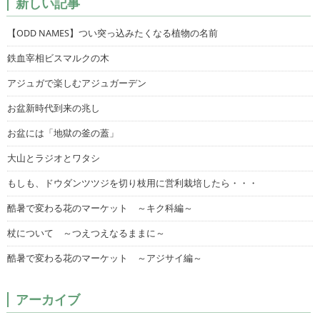
新しい記事
【ODD NAMES】つい突っ込みたくなる植物の名前
鉄血宰相ビスマルクの木
アジュガで楽しむアジュガーデン
お盆新時代到来の兆し
お盆には「地獄の釜の蓋」
大山とラジオとワタシ
もしも、ドウダンツツジを切り枝用に営利栽培したら・・・
酷暑で変わる花のマーケット ～キク科編～
杖について ～つえつえなるままに～
酷暑で変わる花のマーケット ～アジサイ編～
アーカイブ