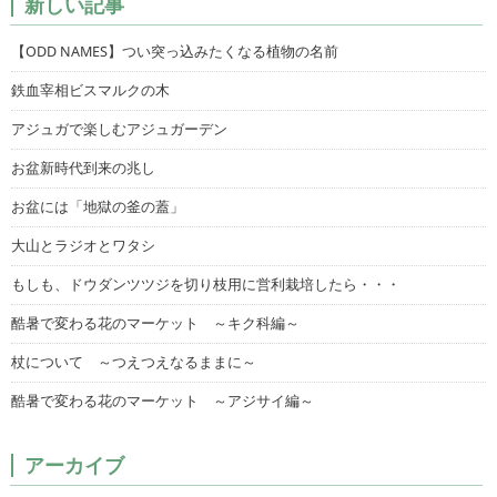
新しい記事
【ODD NAMES】つい突っ込みたくなる植物の名前
鉄血宰相ビスマルクの木
アジュガで楽しむアジュガーデン
お盆新時代到来の兆し
お盆には「地獄の釜の蓋」
大山とラジオとワタシ
もしも、ドウダンツツジを切り枝用に営利栽培したら・・・
酷暑で変わる花のマーケット ～キク科編～
杖について ～つえつえなるままに～
酷暑で変わる花のマーケット ～アジサイ編～
アーカイブ