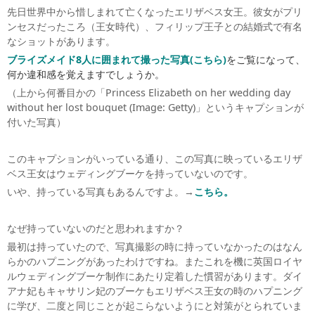
先日世界中から惜しまれて亡くなったエリザベス女王。彼女がプリ
ンセスだったころ（王女時代）、フィリップ王子との結婚式で有名
なショットがあります。
ブライズメイド8人に囲まれて撮った写真(こちら
)
をご覧になって、
何か違和感を覚えますでしょうか。
（上から何番目かの「Princess Elizabeth on her wedding day
without her lost bouquet
(Image: Getty)」というキャプションが
付いた写真）
このキャプションがいっている通り、この写真に映っているエリザ
ベス王女はウェディングブーケを持っていないのです。
いや、持っている写真もあるんですよ。→
こちら。
なぜ持っていないのだと思われますか？
最初は持っていたので、写真撮影の時に持っていなかったのはなん
らかのハプニングがあったわけですね。またこれを機に英国ロイヤ
ルウェディングブーケ制作にあたり定着した慣習があります。ダイ
アナ妃もキャサリン妃のブーケもエリザベス王女の時のハプニング
に学び、二度と同じことが起こらないようにと対策がとられていま