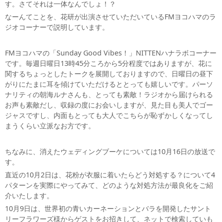
す。さてそれは一体なんでしょ！？
なーんてことを、花研が出演させていただいているFMヨコハマのラ
ジオコーナーで説明しています。
FMヨコハマの「Sunday Good Vibes！」NITTENハナラボコーナー
です。毎週日曜日13時45分ころから5分程度ではありますが、花に
関するちょっとしたトークを展開しておりますので、日曜日の昼下
がりにたまに耳を傾けていただけるととっても嬉しいです。パーソ
ナリティの朝海ルナさんも、とっても素敵！ラジオから届けられる
お声も素敵だし、収録の度にお会いしますが、見た目も美人でゴー
ジャスですし、内面もとっても大人でこちらが恥ずかしくなってし
まうくらい立派なお方です。
ちなみに、消えたウェディングブーケについては10月16日の放送で
す。
直近の10月2日は、花粉が衣服に着いたらどう対処する？について4
パターンを実際にやってみて、どのような対処方法が最良化をご紹
介いたします。
10月9日は、世界初の青いカーネーションとバラを開発したサント
リーフラワーズ様からゲストをお招きして、ネットで検索していも