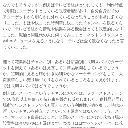
なんでもそうですが、例えばテレビ番組ひとつにしても、制作時点
で明確にターゲットとしている視聴者層があり、自分自身がそのコ
アターゲットから明らかに外れているなと思うことが非常に多くな
りました。もはや決まった時間帯に決まったチャンネルを観るくら
いで、テレビ番組から情報や娯楽を得る機会はとても限定的になり
ました。泥油と同世代の人に伺ってみますと、ネットフリックスと
yahoo!ニュースを見るようになり、テレビは全く観なくなったと言
っていました。
翻って花業界はチャネル別、あるいは店舗別に長期スパンでターゲ
ットを据えて（あるいは見直して）商品展開をしているでしょう
か。短期的に見ると確かにきめ細やかなマーケティングをして、大
変素晴らしい売り場づくりをされているところをよく見かけます。
では長期スパンではどうでしょうか。
例えば、スーパーというチャネルにおいては、ファーストステージ
で50歳代以上を狙った仏花束を販売し成功しました。食料品と同じ
場所でワンストップで花も買えるという利便性が功を奏し、時代の
新しいチャネルを確立したといっても過言ではないでしょう。スー
パーマーケット白書によると、全国のスーパーにおける花売り場の
設置率は今や97%にも及びます。つまりほぼすべてのスーパーに花