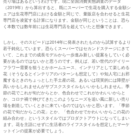
売り場はあるというわけです。現に全国消費実態調査のデータ
（2019年）から算出すると、既にスーパーで生花を購入する金額シ
ェアは生花専門店における金額と同じで、量販店を合わせると生花
専門店を凌駕する計算になります。金額が同じということは、恐ら
く本数では数年前には生花専門店を超えていたと想像できます。
しかし、そのスピードは2014年に発表されたものから試算するより
若干鈍化しています。恐らくスーパーではセカンドステージにきて
いて、これまでの成長モデルから一歩進み新しい提案をしていく必
要があるのではないかと思うのです。例えば、若い世代のデイリー
フラワー需要を狙うとかホームユース、インテリアとして楽しめる
花（そうなるとインテリアのパターンも想定して）や知人宅にお邪
魔するときのちょっとした手土産の花、あるいは現実的には障壁が
高いかもしれませんがサブスクスタイルもいいかもしれません。季
節の花でこれが旬だからとか、色合わせでこれがかわいいからと
か、コロナ禍で伸びてきたこのようなニーズを追い風に新しい売り
場を創造していくときに来ているのではないかと思います。「季節
の花で旬だからこの花」とか、「色合わせでかわいいからこの花の
組み合わせ」というスタイルではプロダクトアウトになってしまい
ます。花を主語にせずに生活者のライフスタイルを想定したマーケ
ットインの提案が必要でしょう。