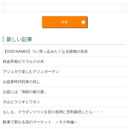
新しい記事
【ODD NAMES】つい突っ込みたくなる植物の名前
鉄血宰相ビスマルクの木
アジュガで楽しむアジュガーデン
お盆新時代到来の兆し
お盆には「地獄の釜の蓋」
大山とラジオとワタシ
もしも、ドウダンツツジを切り枝用に営利栽培したら・・・
酷暑で変わる花のマーケット ～キク科編～