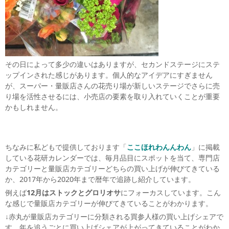
その日によって多少の違いはありますが、セカンドステージにステ
ップインされた感じがあります。個人的なアイデアにすぎません
が、スーパー・量販店さんの花売り場が新しいステージでさらに売
り場を活性させるには、小売店の要素を取り入れていくことが重要
かもしれません。
ちなみに私どもで提供しております「
ここほれわんんわん
」に掲載
している花研カレンダーでは、毎月品目にスポットを当て、専門店
カテゴリーと量販店カテゴリーどちらの買い上げが伸びてきている
か、2017年から2020年まで暦年で追跡し紹介しています。
例えば
12月はストックとグロリオサ
にフォーカスしています。こん
な感じで量販店カテゴリーが伸びてきていることがわかります。
↓赤丸が量販店カテゴリーに分類される買参人様の買い上げシェアで
す。年を追うごとに買い上げシェアが上がってきていることがわか