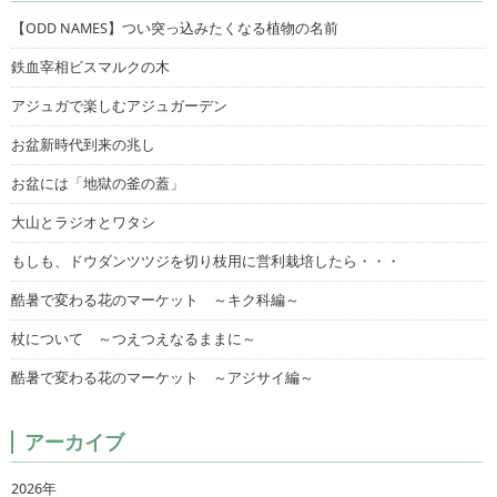
【ODD NAMES】つい突っ込みたくなる植物の名前
鉄血宰相ビスマルクの木
アジュガで楽しむアジュガーデン
お盆新時代到来の兆し
お盆には「地獄の釜の蓋」
大山とラジオとワタシ
もしも、ドウダンツツジを切り枝用に営利栽培したら・・・
酷暑で変わる花のマーケット ～キク科編～
杖について ～つえつえなるままに～
酷暑で変わる花のマーケット ～アジサイ編～
アーカイブ
2026年