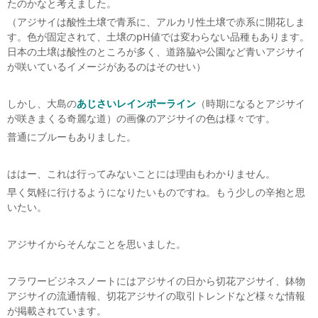
たのかなと考えました。
（アジサイは酸性土壌で青系に、アルカリ性土壌で赤系に開花しま
す。色が固定されて、土壌のpH値では変わらない品種もあります。
日本の土壌は酸性のところが多く、道路脇や公園など青いアジサイ
が咲いているイメージがあるのはそのせい）
しかし、大島の
あじさいレインボーライン
（時期になるとアジサイ
が咲きまくる奇麗な道）の画像のアジサイの色は様々です。
普通にブルーもありました。
ははー、これは行ってみないことには理由もわかりません。
早く気軽に行けるようになりたいものですね。もう少しの辛抱と思
いたい。
アジサイからそんなことを思いました。
フラワービジネスノートにはアジサイの日から切花アジサイ、鉢物
アジサイの流通情報、切花アジサイの取引トレンドなど様々な情報
が掲載されています。