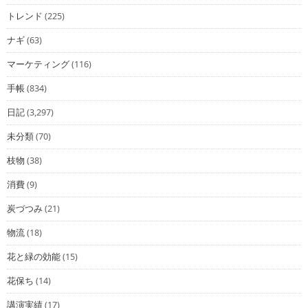
トレンド
(225)
ナギ
(63)
マーケティング
(116)
手帳
(834)
日記
(3,297)
未分類
(70)
枝物
(38)
消費
(9)
炭づつみ
(21)
物流
(18)
花と緑の効能
(15)
花保ち
(14)
講演実績
(17)