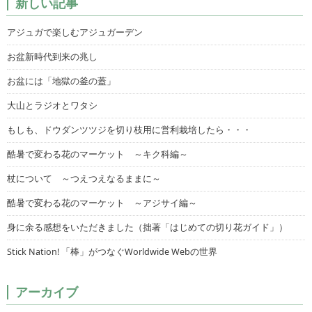
新しい記事
アジュガで楽しむアジュガーデン
お盆新時代到来の兆し
お盆には「地獄の釜の蓋」
大山とラジオとワタシ
もしも、ドウダンツツジを切り枝用に営利栽培したら・・・
酷暑で変わる花のマーケット ～キク科編～
杖について ～つえつえなるままに～
酷暑で変わる花のマーケット ～アジサイ編～
身に余る感想をいただきました（拙著「はじめての切り花ガイド」）
Stick Nation! 「棒」がつなぐWorldwide Webの世界
アーカイブ