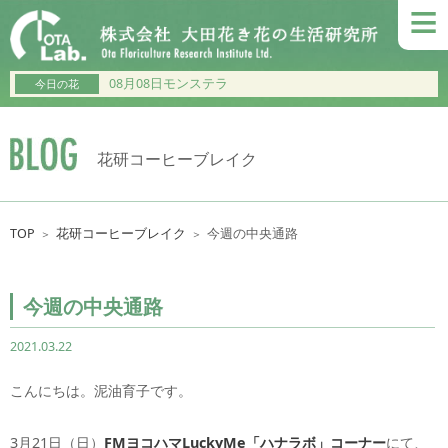
≡
08月08日モンステラ
今日の花
花研コーヒーブレイク
TOP
花研コーヒーブレイク
今週の中央通路
＞
＞
今週の中央通路
2021.03.22
こんにちは。泥油育子です。
3月21日（日）
FMヨコハマLuckyMe「ハナラボ」コーナー
にて、