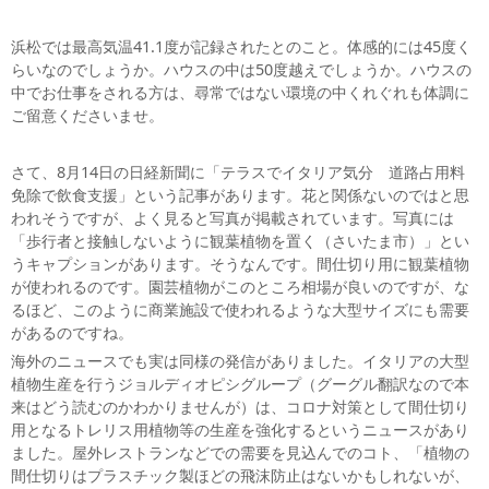
浜松では最高気温41.1度が記録されたとのこと。体感的には45度く
らいなのでしょうか。ハウスの中は50度越えでしょうか。ハウスの
中でお仕事をされる方は、尋常ではない環境の中くれぐれも体調に
ご留意くださいませ。
さて、8月14日の日経新聞に「テラスでイタリア気分 道路占用料
免除で飲食支援」という記事があります。花と関係ないのではと思
われそうですが、よく見ると写真が掲載されています。写真には
「歩行者と接触しないように観葉植物を置く（さいたま市）」とい
うキャプションがあります。そうなんです。間仕切り用に観葉植物
が使われるのです。園芸植物がこのところ相場が良いのですが、な
るほど、このように商業施設で使われるような大型サイズにも需要
があるのですね。
海外のニュースでも実は同様の発信がありました。イタリアの大型
植物生産を行うジョルディオピシグループ（グーグル翻訳なので本
来はどう読むのかわかりませんが）は、コロナ対策として間仕切り
用となるトレリス用植物等の生産を強化するというニュースがあり
ました。屋外レストランなどでの需要を見込んでのコト、「植物の
間仕切りはプラスチック製ほどの飛沫防止はないかもしれないが、