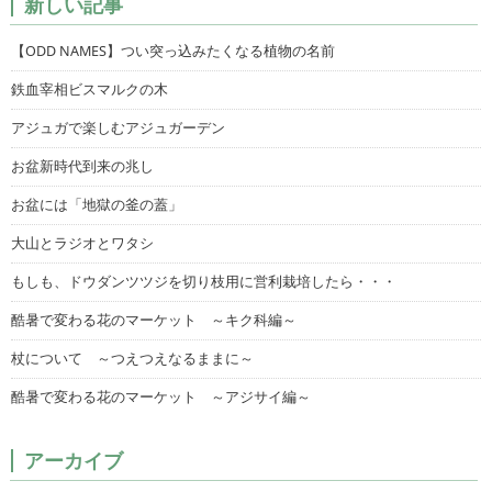
新しい記事
【ODD NAMES】つい突っ込みたくなる植物の名前
鉄血宰相ビスマルクの木
アジュガで楽しむアジュガーデン
お盆新時代到来の兆し
お盆には「地獄の釜の蓋」
大山とラジオとワタシ
もしも、ドウダンツツジを切り枝用に営利栽培したら・・・
酷暑で変わる花のマーケット ～キク科編～
杖について ～つえつえなるままに～
酷暑で変わる花のマーケット ～アジサイ編～
アーカイブ