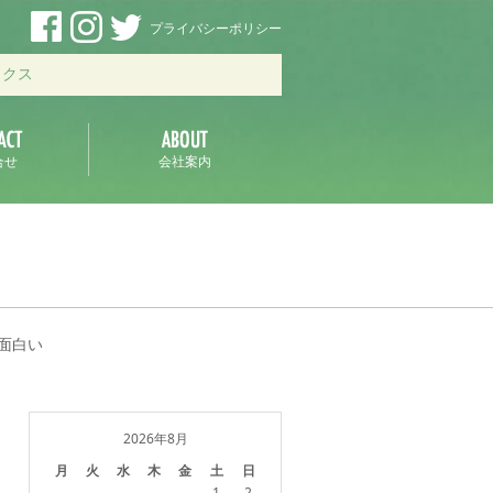
プライバシーポリシー
ックス
合せ
会社案内
面白い
2026年8月
月
火
水
木
金
土
日
1
2