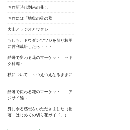
お盆新時代到来の兆し
お盆には「地獄の釜の蓋」
大山とラジオとワタシ
もしも、ドウダンツツジを切り枝用
に営利栽培したら・・・
酷暑で変わる花のマーケット ～キ
ク科編～
杖について ～つえつえなるままに
～
酷暑で変わる花のマーケット ～ア
ジサイ編～
身に余る感想をいただきました（拙
著「はじめての切り花ガイド」）