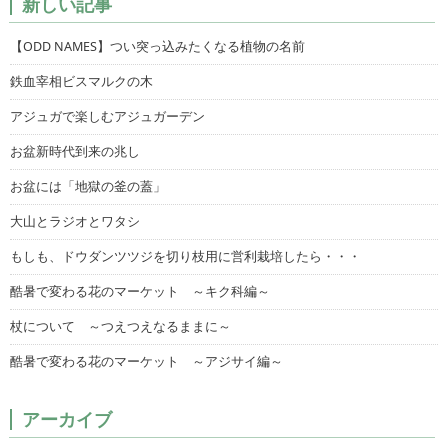
新しい記事
【ODD NAMES】つい突っ込みたくなる植物の名前
鉄血宰相ビスマルクの木
アジュガで楽しむアジュガーデン
お盆新時代到来の兆し
お盆には「地獄の釜の蓋」
大山とラジオとワタシ
もしも、ドウダンツツジを切り枝用に営利栽培したら・・・
酷暑で変わる花のマーケット ～キク科編～
杖について ～つえつえなるままに～
酷暑で変わる花のマーケット ～アジサイ編～
アーカイブ