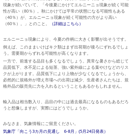
現象が続いていて、「今後夏にかけてエルニーニョ現象が続く可能
性が高い（80％）。秋にかけては平常の状態になる可能性もある
（40％）が、エルニーニョ現象が続く可能性の方がより高い
（60％）。」とのこと。
（詳細はこちら）
エルニーニョ現象により、今夏の作柄に大きく影響が出そうです。
例えば、このままいけばキク類はまず出荷期が後ろにずれるでしょ
う。需要期からずれる可能性が高くなります。
一方で、前進する品目も多くなるでしょう。異常な暑さから総じて
品質低下、水不足による短茎、強い紫外線による葉やけなどのリス
クが上がります。品質低下により上物が少なくなるでしょうから、
必然的に規格外が増え市場への出荷は減少、生産者さんたちは、規
格外品の販売先に力を入れるということもあるかもしれません。
輸入品は相当数入り、品目の中には過去最高になるものもあるだろ
うと想像しますが、実際にはどうでしょうか。
みなさま、気象情報にご留意ください。
気象庁「向こう3カ月の見通し 6-8月」(5月24日発表）