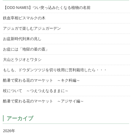
【ODD NAMES】つい突っ込みたくなる植物の名前
鉄血宰相ビスマルクの木
アジュガで楽しむアジュガーデン
お盆新時代到来の兆し
お盆には「地獄の釜の蓋」
大山とラジオとワタシ
もしも、ドウダンツツジを切り枝用に営利栽培したら・・・
酷暑で変わる花のマーケット ～キク科編～
杖について ～つえつえなるままに～
酷暑で変わる花のマーケット ～アジサイ編～
アーカイブ
2026年