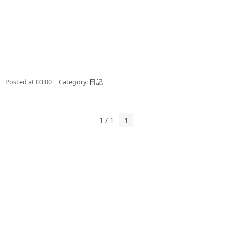
Posted at 03:00 | Category:
日記
1 / 1
1