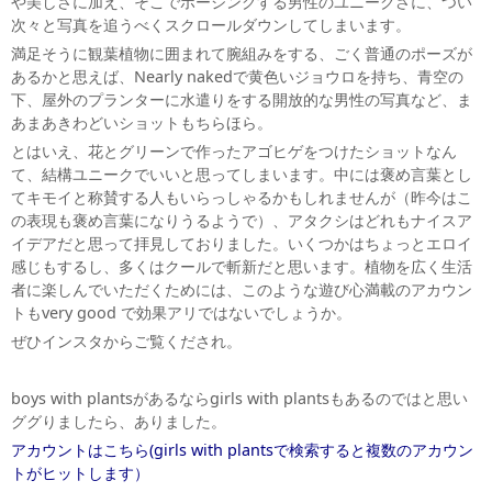
や美しさに加え、そこでポージングする男性のユニークさに、つい
次々と写真を追うべくスクロールダウンしてしまいます。
満足そうに観葉植物に囲まれて腕組みをする、ごく普通のポーズが
あるかと思えば、Nearly nakedで黄色いジョウロを持ち、青空の
下、屋外のプランターに水遣りをする開放的な男性の写真など、ま
あまあきわどいショットもちらほら。
とはいえ、花とグリーンで作ったアゴヒゲをつけたショットなん
て、結構ユニークでいいと思ってしまいます。中には褒め言葉とし
てキモイと称賛する人もいらっしゃるかもしれませんが（昨今はこ
の表現も褒め言葉になりうるようで）、アタクシはどれもナイスア
イデアだと思って拝見しておりました。いくつかはちょっとエロイ
感じもするし、多くはクールで斬新だと思います。植物を広く生活
者に楽しんでいただくためには、このような遊び心満載のアカウン
トもvery good で効果アリではないでしょうか。
ぜひインスタからご覧くだされ。
boys with plantsがあるならgirls with plantsもあるのではと思い
ググりましたら、ありました。
アカウントはこちら
(girls with plantsで検索すると複数のアカウン
トがヒットします）