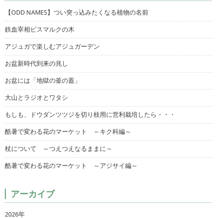
【ODD NAMES】つい突っ込みたくなる植物の名前
鉄血宰相ビスマルクの木
アジュガで楽しむアジュガーデン
お盆新時代到来の兆し
お盆には「地獄の釜の蓋」
大山とラジオとワタシ
もしも、ドウダンツツジを切り枝用に営利栽培したら・・・
酷暑で変わる花のマーケット ～キク科編～
杖について ～つえつえなるままに～
酷暑で変わる花のマーケット ～アジサイ編～
アーカイブ
2026年