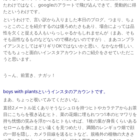
たわけではなく、googleのアラートで飛び込んできて、受動的に得
たというわけです。
というわけで、言い訳から入りました本日のブログ。つまり、ちょ
っとこのことを紹介するのは後ろめたさもあり、場合によっては品
性を欠くと捉える人もいらっしゃるかもしれませんが（まあ、そも
そも品性なるものなどないので構わないのですが）、まあコンプラ
イアンスとしてはギリギリOKではないかと思い、なかなか怪しい、
でもちょっと面白いインスタアカウントのご紹介をさせていただこ
うと思います。
う～ん、前置き、ナガッ！
boys with plantsというインスタのアカウントです。
まあ、ちょっと覗いてみてくださいな。
直径2メートル近くありそうなシュロを持つヒトやカラテアからお茶
目にこちらを覗き込むヒト、菜の花畑に埋もれつつ1本のヒマワリを
持ち恍惚の笑みを浮かべるヒトもいれば、1枚の葉が身長くらいある
セロームを身にまとい遠くを見つめたり、満開のレンギョウ畑で顔
の一部を隠し、カメラ目線を送るヒトなど。規格外の植物の大きさ