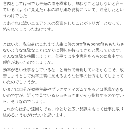
意図としては何でも最短の道を模索し、無駄なことはしないと言っ
ている（ように見えた）私の取り組み姿勢について、注意したとい
うわけでした。
まあそれに近いニュアンスの発言をしたことがトリガーとなって、
怒られてしまったわけです。
とはいえ、私自身はこれまで人生に何のprofitもbenefitももたらさ
ないような無駄なことばかりに興味を持ってきたと思っています。
そんな無駄を挽回しようと、仕事では多少実利あるものに集中する
傾向があったのでしょうか。
効率が悪い仕事をしているな～と自分で自覚しているからこそ、改
善しようとして効率主義に見えるような仕事の仕方をしてしまって
いたのでしょうか。
いまだに自分が効率主義やプラグマティズムであるとは認識できな
いのですが、近くで見ているショチョさまがそう指摘するのですか
ら、そうなのでしょう。
これからは多少遠回りでも、ゆとりと広い見識をもって仕事に取り
組めるよう心がけたいと思います。