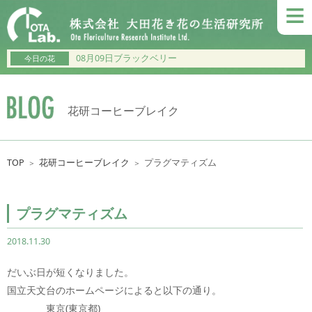
≡
08月09日ブラックベリー
今日の花
花研コーヒーブレイク
TOP
花研コーヒーブレイク
プラグマティズム
＞
＞
プラグマティズム
2018.11.30
だいぶ日が短くなりました。
国立天文台のホームページによると以下の通り。
東京(東京都)