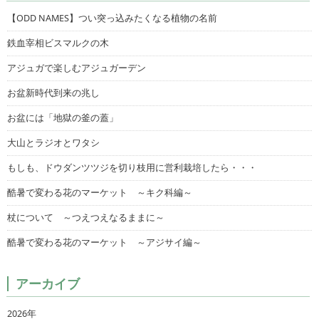
【ODD NAMES】つい突っ込みたくなる植物の名前
鉄血宰相ビスマルクの木
アジュガで楽しむアジュガーデン
お盆新時代到来の兆し
お盆には「地獄の釜の蓋」
大山とラジオとワタシ
もしも、ドウダンツツジを切り枝用に営利栽培したら・・・
酷暑で変わる花のマーケット ～キク科編～
杖について ～つえつえなるままに～
酷暑で変わる花のマーケット ～アジサイ編～
アーカイブ
2026年