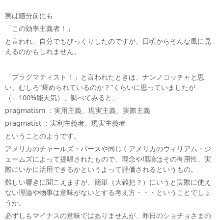
実は随分前にも
「この効率主義者！」
と言われ、自分でもびっくりしたのですが、日頃からそんな風に見
えるのかもしれません。
「プラグマティスト！」と言われたときは、ナンノコッチャと思
い、むしろ“褒められているのか？”くらいに思っていましたが
（←100%能天気）、調べてみると、
pragmatism ：実用主義、現実主義、実際主義
pragmatist ：実利主義者、現実主義者
ということのようです。
アメリカのチャールズ・パースや同じくアメリカのウィリアム・ジ
ェームズによって提唱されたもので、理念や理論はその有用性、実
際にいかに活用できるかというよって評価されるというもの。
難しい響きに聞こえますが、簡単（大雑把？）にいうと実際に使え
ない理論や物事は意味がないとする考え方・・・ということでしょ
うか。
必ずしもマイナスの意味ではありませんが、昨日のショチョさまの