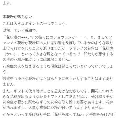
ます。
①花粉が落ちない
これは大きなポイントの一つでしょう。
以前、テレビ番組で、
「花粉症の●●●アナの後ろにコチョウランが・・・」と、まるでフ
ァレノの花粉が花粉症の人に悪影響を及ぼしているかのような取り
上げられ方をしたことがありましたが、ファレノの花粉は「花粉塊
（かい）」といって大きな塊となっているので、私たちが想像する
スギの花粉が飛ぶようには飛散しません。
花粉症の人を悩ませるような現象は起こらないといっていいでしょ
う。
観賞中も小さな花粉がぱらぱらと下に落ちたりすることはまずあり
ません。
また、ギフトで使う時のことを思えばなおさらです。開花につれ大
きな花粉が出るような花をギフトとして選んだ場合、受け取り手が
花粉症か否かに関わらずその花粉を取り除く必要があります。花弁
が汚れますし、大事な衣類に花粉が付いてもよくありません。
だからといって受け取り手に「花粉を取ってね♪」と手間をかけさせ