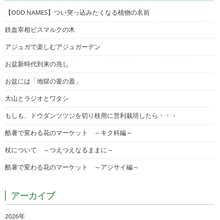
【ODD NAMES】つい突っ込みたくなる植物の名前
鉄血宰相ビスマルクの木
アジュガで楽しむアジュガーデン
お盆新時代到来の兆し
お盆には「地獄の釜の蓋」
大山とラジオとワタシ
もしも、ドウダンツツジを切り枝用に営利栽培したら・・・
酷暑で変わる花のマーケット ～キク科編～
杖について ～つえつえなるままに～
酷暑で変わる花のマーケット ～アジサイ編～
アーカイブ
2026年