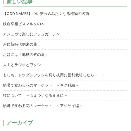
新しい記事
【ODD NAMES】つい突っ込みたくなる植物の名前
鉄血宰相ビスマルクの木
アジュガで楽しむアジュガーデン
お盆新時代到来の兆し
お盆には「地獄の釜の蓋」
大山とラジオとワタシ
もしも、ドウダンツツジを切り枝用に営利栽培したら・・・
酷暑で変わる花のマーケット ～キク科編～
杖について ～つえつえなるままに～
酷暑で変わる花のマーケット ～アジサイ編～
アーカイブ