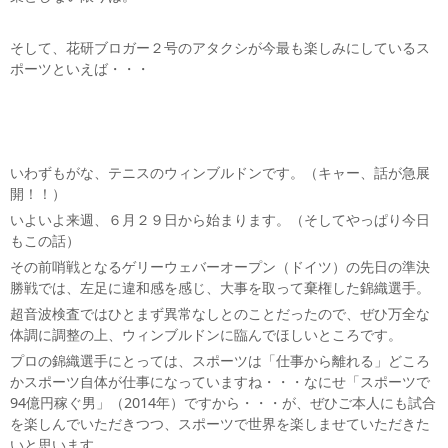
そして、花研ブロガー２号のアタクシが今最も楽しみにしているス
ポーツといえば・・・
いわずもがな、テニスのウィンブルドンです。（キャー、話が急展
開！！）
いよいよ来週、６月２９日から始まります。（そしてやっぱり今日
もこの話）
その前哨戦となるゲリーウェバーオープン（ドイツ）の先日の準決
勝戦では、左足に違和感を感じ、大事を取って棄権した錦織選手。
超音波検査ではひとまず異常なしとのことだったので、ぜひ万全な
体調に調整の上、ウィンブルドンに臨んでほしいところです。
プロの錦織選手にとっては、スポーツは「仕事から離れる」どころ
かスポーツ自体が仕事になっていますね・・・なにせ「スポーツで
94億円稼ぐ男」（2014年）ですから・・・が、ぜひご本人にも試合
を楽しんでいただきつつ、スポーツで世界を楽しませていただきた
いと思います。