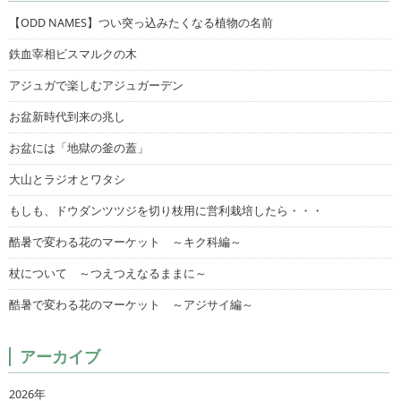
【ODD NAMES】つい突っ込みたくなる植物の名前
鉄血宰相ビスマルクの木
アジュガで楽しむアジュガーデン
お盆新時代到来の兆し
お盆には「地獄の釜の蓋」
大山とラジオとワタシ
もしも、ドウダンツツジを切り枝用に営利栽培したら・・・
酷暑で変わる花のマーケット ～キク科編～
杖について ～つえつえなるままに～
酷暑で変わる花のマーケット ～アジサイ編～
アーカイブ
2026年