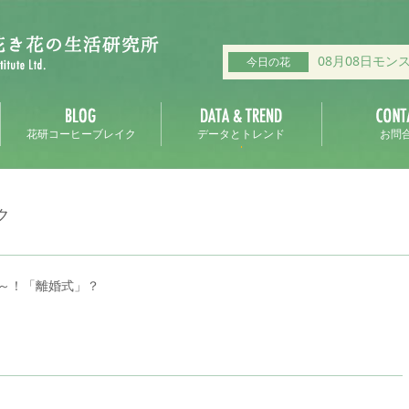
08月08日モン
今日の花
花研コーヒーブレイク
データとトレンド
お問
ク
～！「離婚式」？
？