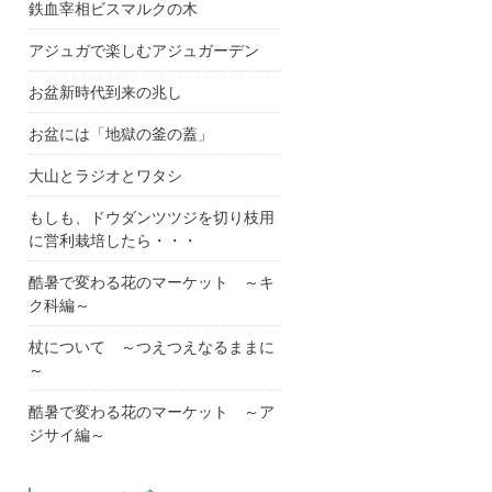
鉄血宰相ビスマルクの木
アジュガで楽しむアジュガーデン
お盆新時代到来の兆し
お盆には「地獄の釜の蓋」
大山とラジオとワタシ
もしも、ドウダンツツジを切り枝用
に営利栽培したら・・・
酷暑で変わる花のマーケット ～キ
ク科編～
杖について ～つえつえなるままに
～
酷暑で変わる花のマーケット ～ア
ジサイ編～