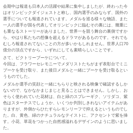
会期中は報道も日本人の活躍や結果に集中しましたが、終わった今
はオリンピックダイジェストと称し、国内選手のみならず、国外の
選手についても報道されています。メダルを巡る様々な物語、また
一人の選手が国を代表してオリンピックに臨むその裏には、幾重に
も重なるストーリーがありました。世界一を競う舞台の裏側ですか
ら、やはり私たちの想像を超えるドラマがあるものです。それでも
むしろ報道されてないことの方が多いかもしれません。世界人口70
億分の頂点ですから、いずれにしても素晴らしいことです。
さて、ビクトリーブーケについて。
今回は、フラワーセレモニーでメダリストたちがまず表彰台でミニ
ブーケを受け取り、また後日メダルと一緒にブーケを受け取るとい
うものでした。
メダルか選手の笑顔と一緒にちらりと映される映像で確認するしか
ないので、なかなかまじまじと見ることはできません。しかし、お
そらく使われていた花材は、白と緑のスプレーギク、ソリダコ、紫
色はスターチスでしょうか、いくつか判別しきれないアイテムがあ
りますが、外側からひたすらレモンリーフで抑えるというものでし
た。白、黄色、緑のナチュラルなテイストに、アクセントで紫を挿
す。小花、草花をつかった自然感溢れるデザインのように思いまし
た。