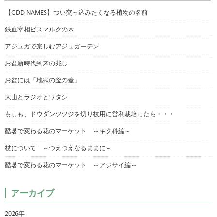
【ODD NAMES】つい突っ込みたくなる植物の名前
鉄血宰相ビスマルクの木
アジュガで楽しむアジュガーデン
お盆新時代到来の兆し
お盆には「地獄の釜の蓋」
大山とラジオとワタシ
もしも、ドウダンツツジを切り枝用に営利栽培したら・・・
酷暑で変わる花のマーケット ～キク科編～
杖について ～つえつえなるままに～
酷暑で変わる花のマーケット ～アジサイ編～
アーカイブ
2026年