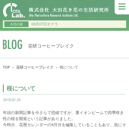
≡
08月07日オクラ
今日の花
花研コーヒーブレイク
TOP
花研コーヒーブレイク
桜について
＞
＞
桜について
2010.01.25
年頭の新聞記事を今さらで恐縮ですが、重イオンビームで四季咲き
性の桜を開発という記事がありました。
今時分、花暦カレンダーの4月分を編集していることもあり、急にそ