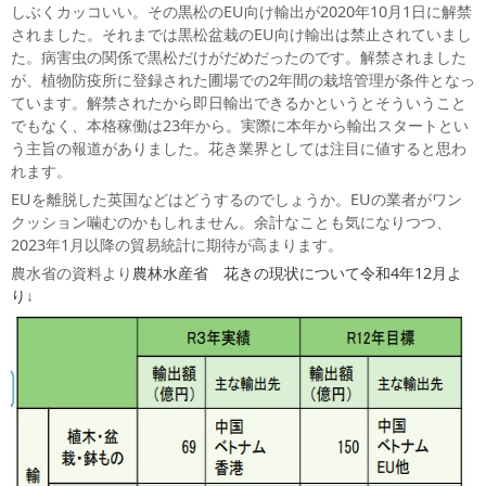
しぶくカッコいい。その黒松のEU向け輸出が2020年10月1日に解禁
されました。それまでは黒松盆栽のEU向け輸出は禁止されていまし
た。病害虫の関係で黒松だけがだめだったのです。解禁されました
が、植物防疫所に登録された圃場での2年間の栽培管理が条件となっ
ています。解禁されたから即日輸出できるかというとそういうこと
でもなく、本格稼働は23年から。実際に本年から輸出スタートとい
う主旨の報道がありました。花き業界としては注目に値すると思わ
れます。
EUを離脱した英国などはどうするのでしょうか。EUの業者がワン
クッション噛むのかもしれません。余計なことも気になりつつ、
2023年1月以降の貿易統計に期待が高まります。
農水省の資料より
農林水産省 花きの現状について令和4年12月よ
り
↓