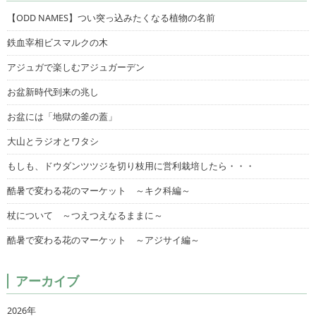
【ODD NAMES】つい突っ込みたくなる植物の名前
鉄血宰相ビスマルクの木
アジュガで楽しむアジュガーデン
お盆新時代到来の兆し
お盆には「地獄の釜の蓋」
大山とラジオとワタシ
もしも、ドウダンツツジを切り枝用に営利栽培したら・・・
酷暑で変わる花のマーケット ～キク科編～
杖について ～つえつえなるままに～
酷暑で変わる花のマーケット ～アジサイ編～
アーカイブ
2026年