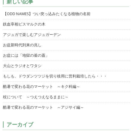
新しい記事
【ODD NAMES】つい突っ込みたくなる植物の名前
鉄血宰相ビスマルクの木
アジュガで楽しむアジュガーデン
お盆新時代到来の兆し
お盆には「地獄の釜の蓋」
大山とラジオとワタシ
もしも、ドウダンツツジを切り枝用に営利栽培したら・・・
酷暑で変わる花のマーケット ～キク科編～
杖について ～つえつえなるままに～
酷暑で変わる花のマーケット ～アジサイ編～
アーカイブ