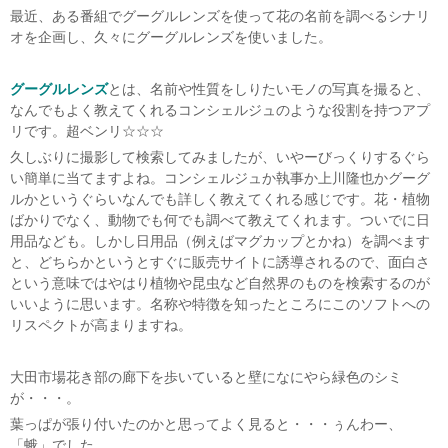
最近、ある番組でグーグルレンズを使って花の名前を調べるシナリ
オを企画し、久々にグーグルレンズを使いました。
グーグルレンズ
とは、名前や性質をしりたいモノの写真を撮ると、
なんでもよく教えてくれるコンシェルジュのような役割を持つアプ
リです。超ベンリ☆☆☆
久しぶりに撮影して検索してみましたが、いやーびっくりするぐら
い簡単に当てますよね。コンシェルジュか執事か上川隆也かグーグ
ルかというぐらいなんでも詳しく教えてくれる感じです。花・植物
ばかりでなく、動物でも何でも調べて教えてくれます。ついでに日
用品なども。しかし日用品（例えばマグカップとかね）を調べます
と、どちらかというとすぐに販売サイトに誘導されるので、面白さ
という意味ではやはり植物や昆虫など自然界のものを検索するのが
いいように思います。名称や特徴を知ったところにこのソフトへの
リスペクトが高まりますね。
大田市場花き部の廊下を歩いていると壁になにやら緑色のシミ
が・・・。
葉っぱが張り付いたのかと思ってよく見ると・・・ぅんわー、
「蛾」でした。