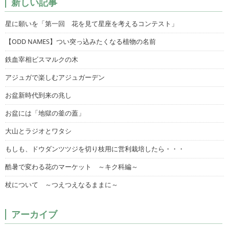
新しい記事
星に願いを「第一回 花を見て星座を考えるコンテスト」
【ODD NAMES】つい突っ込みたくなる植物の名前
鉄血宰相ビスマルクの木
アジュガで楽しむアジュガーデン
お盆新時代到来の兆し
お盆には「地獄の釜の蓋」
大山とラジオとワタシ
もしも、ドウダンツツジを切り枝用に営利栽培したら・・・
酷暑で変わる花のマーケット ～キク科編～
杖について ～つえつえなるままに～
アーカイブ