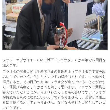
フラワーオブザイヤーOTA（以下「フラオタ」）は本年で17回目を
迎えます。
フラオタの開催目的は生産者さまの意欲向上（フラオタご受賞を励
みにしていただくこと）とトレンドの指標づくりです。この動画を
拝見すると、その目的の方向にフラオタが進んでいることとがわか
り、運営担当者としてはとても嬉しく思います。フラオタご受賞を
喜んでいただくことが、何よりわたくしどもの喜びです。フラオタ
が権威あるものになればいいわけでもありませんし、受賞が単価上
昇に直結するわけでもありません。なぜならそれを目的としていな
いからです。