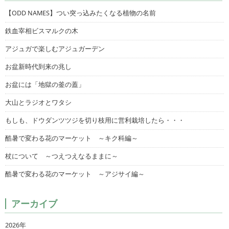
【ODD NAMES】つい突っ込みたくなる植物の名前
鉄血宰相ビスマルクの木
アジュガで楽しむアジュガーデン
お盆新時代到来の兆し
お盆には「地獄の釜の蓋」
大山とラジオとワタシ
もしも、ドウダンツツジを切り枝用に営利栽培したら・・・
酷暑で変わる花のマーケット ～キク科編～
杖について ～つえつえなるままに～
酷暑で変わる花のマーケット ～アジサイ編～
アーカイブ
2026年