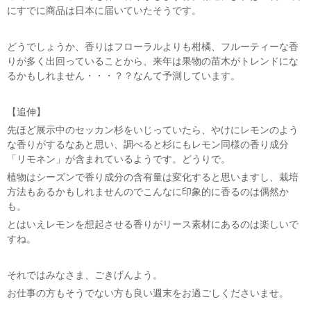
にすでに商品は日本に届いていたそうです。
どうでしょうか、香りはフローラルよりも柑橘、フルーティーな香
りが多く出回っていることから、来年は果物の苗木がトレンドにな
るかもしれません・・・？？なんて予測しています。
【追伸】
先ほど展示中のセッカン杉をいじっていたら、やけにレモンのよう
な香りがするなあと思い、調べると杉にもレモン同様の香り成分
「リモネン」が含まれているようです。どうりで。
植物はシーズンで香り成分の含有量は変化すると思いますし、栽培
方法もあるかもしれませんのでこんなに印象的に香るのは偶然か
も。
とはいえレモンを想起させる香りがリース素材にあるのは楽しいで
すね。
それではみなさま、ごきげんよう。
お仕事の方もそうでない方も良い週末をお過ごしくださいませ。