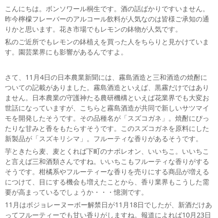
こんにちは。ボンソワール桐生です。酒の話ばかりですいません。
昨今檸檬フレーバーのアルコール飲料が人気なのは皆様ご承知の通
りかと思います。花き市場でもレモンの鉢物が人気です。
私のご近所でもレモンの鉢植えを買った人をちらりと見かけていま
す。園芸業界にも影響があるんですよ。
さて、11月4日の日本農業新聞には、霧島酒造と三和酒造の焼酎に
ついての記載がありました。霧島酒造といえば、黒霧だけではあり
ません。日本農業の守護神たる農研機構といえば花業界でも大変お
世話になっていますが、こちらと霧島酒造が共同で新しいサツマイ
モを開発したそうです。その品種名が「スズコガネ」。焼酎にぴっ
たりな甘みと香をもたらすそうです。このスズコガネを原料にした
新製品が「スズキリシマ」。フルーティな香りがあるそうです。
芋ときたら麦、麦とくれば下町のナポレオン、いいちこ。いいちこ
と言えば三和酒類さんですね。いいちこもフルーティな香りがする
そうです。柑橘系やフルーティーな香りを売りにする商品が増える
につけて、目にする機会も増えたことから、香り業界もこうした需
要が高まっているでしょうか・・・憶測です。
11月はボジョレーヌーボー解禁日が11月18日でしたが、新酒だけあ
ってフルーティーでも甘い香りがしますね。報道によれば10月23日