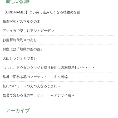
新しい記事
【ODD NAMES】つい突っ込みたくなる植物の名前
鉄血宰相ビスマルクの木
アジュガで楽しむアジュガーデン
お盆新時代到来の兆し
お盆には「地獄の釜の蓋」
大山とラジオとワタシ
もしも、ドウダンツツジを切り枝用に営利栽培したら・・・
酷暑で変わる花のマーケット ～キク科編～
杖について ～つえつえなるままに～
酷暑で変わる花のマーケット ～アジサイ編～
アーカイブ