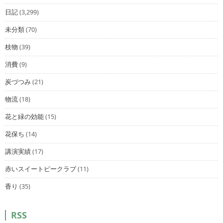
日記
(3,299)
未分類
(70)
枝物
(39)
消費
(9)
炭づつみ
(21)
物流
(18)
花と緑の効能
(15)
花保ち
(14)
講演実績
(17)
赤いスイートピークラブ
(11)
香り
(35)
RSS