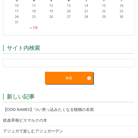
10
11
12
13
14
15
16
17
18
19
20
21
22
23
24
25
26
27
28
29
30
31
« 7月
サイト内検索
新しい記事
【ODD NAMES】つい突っ込みたくなる植物の名前
鉄血宰相ビスマルクの木
アジュガで楽しむアジュガーデン