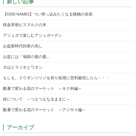
新しい記事
【ODD NAMES】つい突っ込みたくなる植物の名前
鉄血宰相ビスマルクの木
アジュガで楽しむアジュガーデン
お盆新時代到来の兆し
お盆には「地獄の釜の蓋」
大山とラジオとワタシ
もしも、ドウダンツツジを切り枝用に営利栽培したら・・・
酷暑で変わる花のマーケット ～キク科編～
杖について ～つえつえなるままに～
酷暑で変わる花のマーケット ～アジサイ編～
アーカイブ