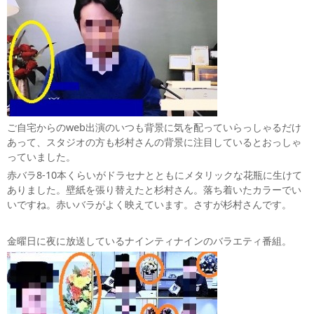
ご自宅からのweb出演のいつも背景に気を配っていらっしゃるだけ
あって、スタジオの方も杉村さんの背景に注目しているとおっしゃ
っていました。
赤バラ8-10本くらいがドラセナとともにメタリックな花瓶に生けて
ありました。壁紙を張り替えたと杉村さん。落ち着いたカラーでい
いですね。赤いバラがよく映えています。さすが杉村さんです。
金曜日に夜に放送しているナインティナインのバラエティ番組。