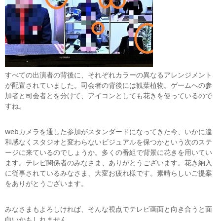
すべての出演者の背後に、それぞれカラーの異なるアレンジメント
が配置されていました。司会者の背後には観葉植物。ゲームへの参
加者と司会者とを分けて、アイコンとしても花きを使っているので
すね。
webカメラを通した参加がスタンダードになってきた今、いかに違
和感なくスタジオと変わらないビジュアルを保つかという次のステ
ージに来ているのでしょうか。多くの番組で背景に花きを用いてい
ます。テレビ関係者のみなさま、ありがとうございます。花き納入
に従事されているみなさま、大変お疲れ様です。素晴らしいご提案
をありがとうございます。
みなさまもよろしければ、そんな視点でテレビ画面と向き合うと面
白いかもしれません。