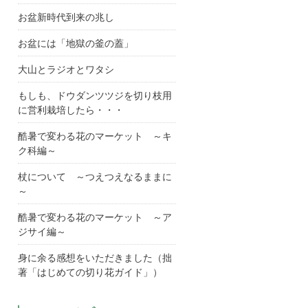
お盆新時代到来の兆し
お盆には「地獄の釜の蓋」
大山とラジオとワタシ
もしも、ドウダンツツジを切り枝用
に営利栽培したら・・・
酷暑で変わる花のマーケット ～キ
ク科編～
杖について ～つえつえなるままに
～
酷暑で変わる花のマーケット ～ア
ジサイ編～
身に余る感想をいただきました（拙
著「はじめての切り花ガイド」）