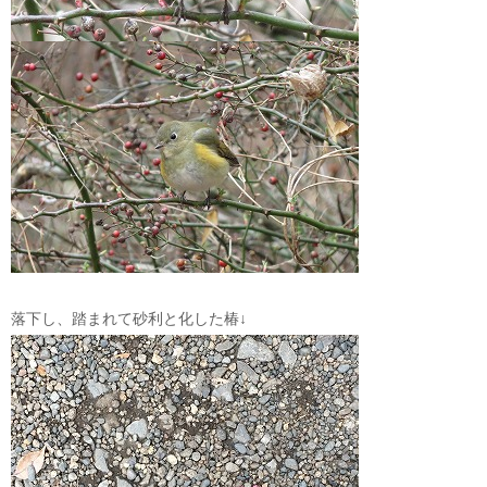
落下し、踏まれて砂利と化した椿↓