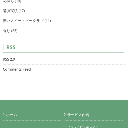
花保ち
(14)
講演実績
(17)
赤いスイートピークラブ
(11)
香り
(35)
RSS
RSS 2.0
Comments Feed
ホーム
サービス内容
・フラワービジネスノート