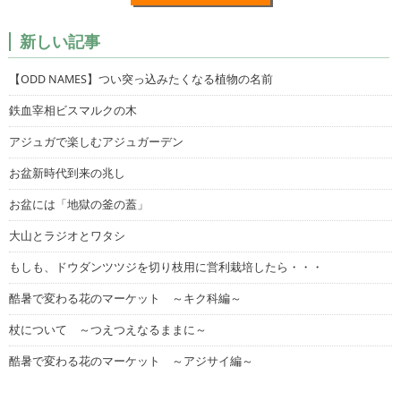
新しい記事
【ODD NAMES】つい突っ込みたくなる植物の名前
鉄血宰相ビスマルクの木
アジュガで楽しむアジュガーデン
お盆新時代到来の兆し
お盆には「地獄の釜の蓋」
大山とラジオとワタシ
もしも、ドウダンツツジを切り枝用に営利栽培したら・・・
酷暑で変わる花のマーケット ～キク科編～
杖について ～つえつえなるままに～
酷暑で変わる花のマーケット ～アジサイ編～